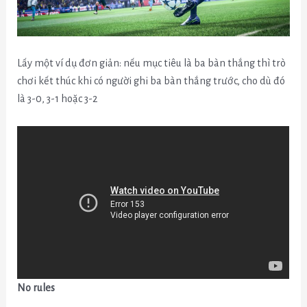
Lấy một ví dụ đơn giản: nếu mục tiêu là ba bàn thắng thì trò
chơi kết thúc khi có người ghi ba bàn thắng trước, cho dù đó
là 3-0, 3-1 hoặc 3-2
No rules