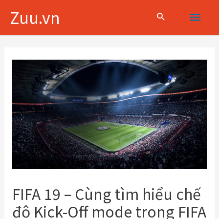
Skip
Main
Zuu.vn
to
content
Menu
Điều
hướng
bài
viết
FIFA 19 – Cùng tìm hiểu chế
độ Kick-Off mode trong FIFA