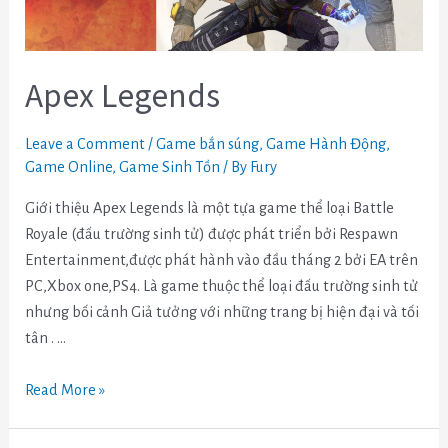
Apex Legends
Leave a Comment
/
Game bắn súng
,
Game Hành Động
,
Game Online
,
Game Sinh Tồn
/ By
Fury
Giới thiệu Apex Legends là một tựa game thể loại Battle
Royale (đấu trường sinh tử) được phát triển bởi Respawn
Entertainment,được phát hành vào đầu tháng 2 bởi EA trên
PC,Xbox one,PS4. Là game thuộc thể loại đấu trường sinh tử
nhưng bối cảnh Giả tưởng với những trang bị hiện đại và tối
tân . …
Read More »