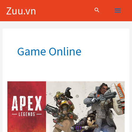
Skip
Main
Zuu.vn
to
content
Menu
Điều
hướng
bài
Game Online
viết
Apex
Legends