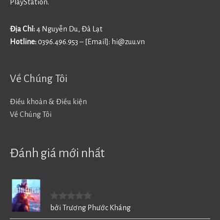
PlayStation.
Địa Chỉ:
4 Nguyễn Du, Đà Lạt
Hotline:
0396.496.953 – [Email]:
hi@zuu.vn
Về Chúng Tôi
Điều khoản & Điều kiện
Về Chúng Tôi
Đánh giá mới nhất
Battlefield V - BF5
Được xếp
bởi Trương Phước Kháng
hạng
5
5