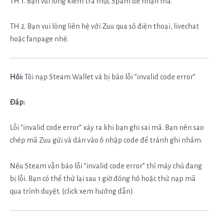
TH 1. Bạn vui lòng kiểm tra mục Spam để nhận mã.
TH 2. Bạn vui lòng liên hệ với Zuu qua số điện thoại, livechat
hoặc fanpage nhé.
Hỏi:
Tôi nạp Steam Wallet và bị báo lỗi “invalid code error”
Đáp:
Lỗi “invalid code error” xảy ra khi bạn ghi sai mã. Bạn nên sao
chép mã Zuu gửi và dán vào ô nhập code để tránh ghi nhầm.
Nếu Steam vẫn báo lỗi “invalid code error” thì máy chủ đang
bị lỗi. Bạn có thể thử lại sau 1 giờ đồng hồ hoặc thử nạp mã
qua trình duyệt. (click xem hướng dẫn)