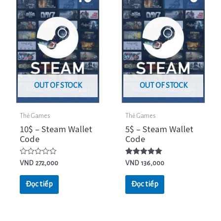
OUT OF STOCK
OUT OF STOCK
Thẻ Games
Thẻ Games
10$ – Steam Wallet
5$ – Steam Wallet
Code
Code
Được
Được xếp
VND
272,000
VND
136,000
xếp
hạng
hạng
5.00
0
5 sao
Đọc tiếp
Đọc tiếp
5
sao