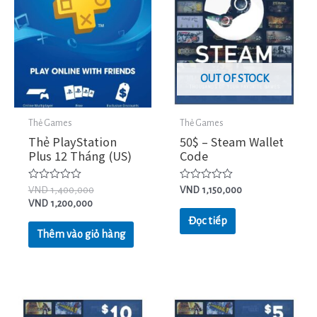
OUT OF STOCK
Thẻ Games
Thẻ Games
Thẻ PlayStation
50$ – Steam Wallet
Plus 12 Tháng (US)
Code
Được
Được
VND
1,400,000
VND
1,150,000
xếp
xếp
VND
1,200,000
hạng
hạng
0
0
Đọc tiếp
5
5
Thêm vào giỏ hàng
sao
sao