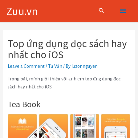
Skip
Main
Zuu.vn
to
content
Menu
Điều
hướng
Top ứng dụng đọc sách hay
bài
nhất cho iOS
viết
Leave a Comment
/
Tư Vấn
/ By
luzonnguyen
Trong bài, mình giới thiệu với anh em top ứng dụng đọc
sách hay nhất cho iOS.
Tea Book