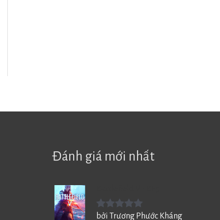
Đánh giá mới nhất
Battlefield V - BF5
Được xếp
bởi Trương Phước Kháng