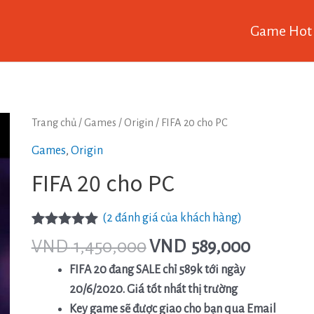
Game Hot
FIFA
Trang chủ
/
Games
/
Origin
/ FIFA 20 cho PC
20
Games
,
Origin
cho
FIFA 20 cho PC
PC
số
(
2
đánh giá của khách hàng)
lượng
5.00
2
trên 5
VND
1,450,000
VND
589,000
dựa trên
đánh giá
FIFA 20 đang SALE chỉ 589k tới ngày
20/6/2020. Giá tốt nhất thị trường
Key game sẽ được giao cho bạn qua Email