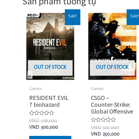
Sản phẩm tương tự
Sale!
Sale!
OUT OF STOCK
OUT OF STOCK
Games
Games
RESIDENT EVIL
CSGO –
7 biohazard
Counter-Strike:
Global Offensive
Được
VND
398,000
xếp
Được
VND
300,000
VND
320,000
hạng
xếp
0
VND
250,000
hạng
5