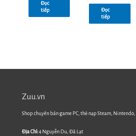
0
Đọc
sao
5
Đọc
tiếp
sao
tiếp
Zuu.vn
Shop chuyên bán game PC, thẻ nạp Steam, Nintendo, 
Địa Chỉ:
4 Nguyễn Du, Đà Lạt