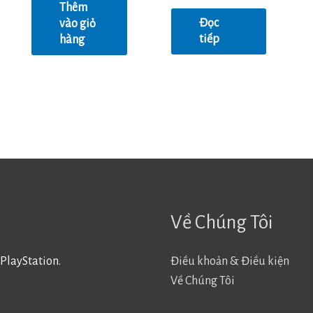
0
Thêm
5
Đọc
vào giỏ
sao
tiếp
hàng
Về Chúng Tôi
PlayStation.
Điều khoản & Điều kiện
Về Chúng Tôi