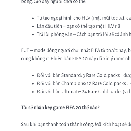
bóng. Giờ đây người chơi có thể:
Tự tạo ngoại hình cho HLV (mặt mũi tóc tai, ca
Lần đầu tiên – bạn có thể tạo một HLV nữ
Trả lời phỏng vấn – Cách bạn trả lời sẽ có ảnh 
FUT – mode đông người chơi nhất FIFA từ trước nay, bở
cũng không ít. Phiên bản FIFA 20 này đã xử lý được nh
Đổi với bản Standard: 3 Rare Gold packs .. đượ
Đối với bản Champions: 12 Rare Gold packs … 
Đối với bản Ultimate: 24 Rare Gold packs (vcl 
Tôi sẽ nhận key game FIFA 20 thế nào?
Sau khi bạn thanh toán thành công. Mã kích hoạt sẽ đ