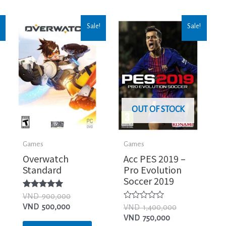
Sale!
Sale!
OUT OF STOCK
Games
Games
Overwatch
Acc PES 2019 –
Standard
Pro Evolution
Soccer 2019
Được xếp
VND
900,000
hạng
Được
VND
500,000
VND
1,400,000
5.00
xếp
5 sao
VND
750,000
hạng