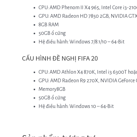
CPU: AMD Phenom II X4 965, Intel Core i3-210
GPU:
AMD Radeon HD 7850 2GB, NVIDIA GTX 
8GB RAM
50GB ổ cứng
Hệ điều hành:
Windows 7/8.1/10 – 64-Bit
CẤU HÌNH ĐỀ NGHỊ FIFA 20
CPU:
AMD Athlon X4 870K, Intel i3 6300T hoặ
GPU:
AMD Radeon R9 270X, NVIDIA GeForce G
Memory
8GB
50GB ổ cứng
Hệ điều hành:
Windows 10 – 64-Bit