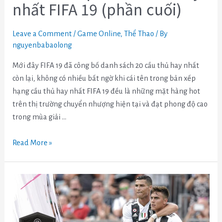
nhất FIFA 19 (phần cuối)
cuối)
Leave a Comment
/
Game Online
,
Thể Thao
/ By
nguyenbabaolong
Mới đây FIFA 19 đã công bố danh sách 20 cầu thủ hay nhất
còn lại, không có nhiều bất ngờ khi cái tên trong bản xếp
hạng cầu thủ hay nhất FIFA 19 đều là những mặt hàng hot
trên thị trường chuyển nhượng hiện tại và đạt phong độ cao
trong mùa giải …
Read More »
FIFA
19:
Top
cầu