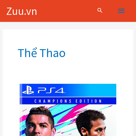
Skip
Main
Zuu.vn
to
content
Menu
Điều
hướng
bài
Thể Thao
viết
FIFA
19
Mua
đĩa
FIFA
19
PS4