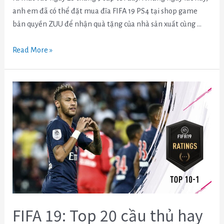
anh em đã có thể đặt mua đĩa FIFA 19 PS4 tại shop game
bản quyền ZUU để nhận quà tặng của nhà sản xuất cùng …
Read More »
FIFA
19:
Top
20
cầu
thủ
hay
nhất
FIFA
19
FIFA 19: Top 20 cầu thủ hay
(phần