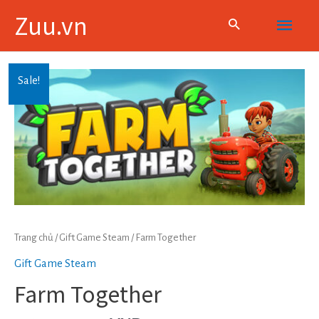
Skip
Main
Zuu.vn
to
content
Menu
Sale!
Trang chủ
/
Gift Game Steam
/ Farm Together
Gift Game Steam
Farm Together