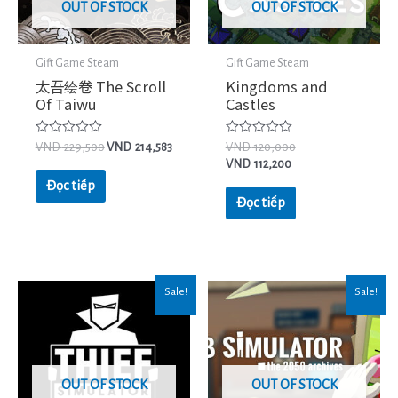
OUT OF STOCK
OUT OF STOCK
Gift Game Steam
Gift Game Steam
太吾绘卷 The Scroll
Kingdoms and
Of Taiwu
Castles
Được
Được
VND
229,500
VND
214,583
VND
120,000
xếp
xếp
VND
112,200
hạng
hạng
0
0
Đọc tiếp
5
5
Đọc tiếp
sao
sao
Sale!
Sale!
OUT OF STOCK
OUT OF STOCK