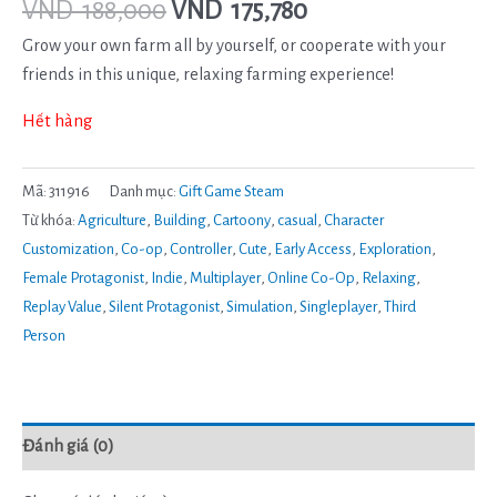
VND
188,000
VND
175,780
Grow your own farm all by yourself, or cooperate with your
friends in this unique, relaxing farming experience!
Hết hàng
Mã:
311916
Danh mục:
Gift Game Steam
Từ khóa:
Agriculture
,
Building
,
Cartoony
,
casual
,
Character
Customization
,
Co-op
,
Controller
,
Cute
,
Early Access
,
Exploration
,
Female Protagonist
,
Indie
,
Multiplayer
,
Online Co-Op
,
Relaxing
,
Replay Value
,
Silent Protagonist
,
Simulation
,
Singleplayer
,
Third
Person
Đánh giá (0)