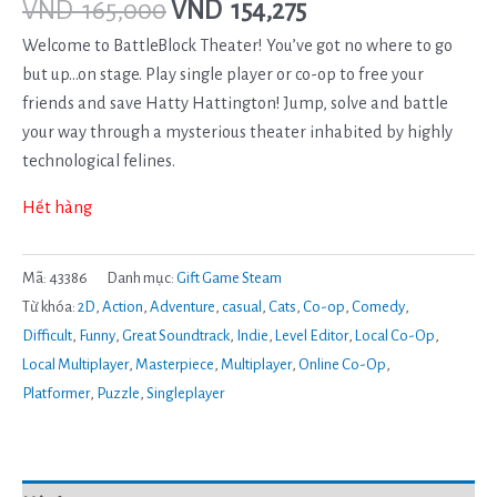
VND
165,000
VND
154,275
Welcome to BattleBlock Theater! You’ve got no where to go
but up…on stage. Play single player or co-op to free your
friends and save Hatty Hattington! Jump, solve and battle
your way through a mysterious theater inhabited by highly
technological felines.
Hết hàng
Mã:
43386
Danh mục:
Gift Game Steam
Từ khóa:
2D
,
Action
,
Adventure
,
casual
,
Cats
,
Co-op
,
Comedy
,
Difficult
,
Funny
,
Great Soundtrack
,
Indie
,
Level Editor
,
Local Co-Op
,
Local Multiplayer
,
Masterpiece
,
Multiplayer
,
Online Co-Op
,
Platformer
,
Puzzle
,
Singleplayer