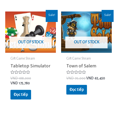
Sale!
Sale!
OUT OF STOCK
OUT OF STOCK
Gift Game Steam
Gift Game Steam
Tabletop Simulator
Town of Salem
Được
Được
VND
188,000
VND
70,000
VND
65,450
xếp
xếp
VND
175,780
hạng
hạng
0
0
Đọc tiếp
5
5
Đọc tiếp
sao
sao