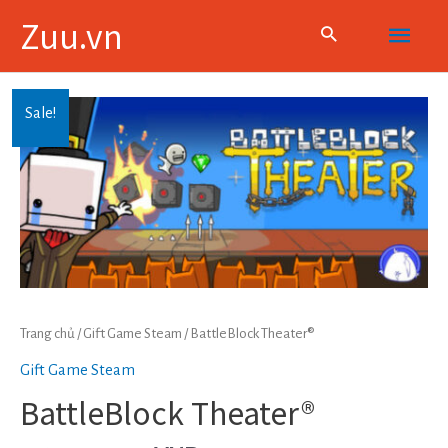
Skip
Main
Zuu.vn
to
content
Menu
Sale!
Trang chủ
/
Gift Game Steam
/ BattleBlock Theater®
Gift Game Steam
BattleBlock Theater®