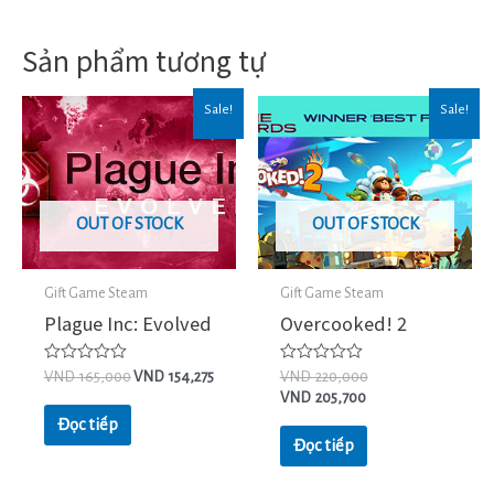
Sản phẩm tương tự
Sale!
Sale!
OUT OF STOCK
OUT OF STOCK
Gift Game Steam
Gift Game Steam
Plague Inc: Evolved
Overcooked! 2
Được
Được
VND
165,000
VND
154,275
VND
220,000
xếp
xếp
VND
205,700
hạng
hạng
0
0
Đọc tiếp
5
5
Đọc tiếp
sao
sao