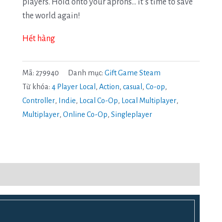
players. Hold onto your aprons… it’s time to save
the world again!
Hết hàng
Mã:
279940
Danh mục:
Gift Game Steam
Từ khóa:
4 Player Local
,
Action
,
casual
,
Co-op
,
Controller
,
Indie
,
Local Co-Op
,
Local Multiplayer
,
Multiplayer
,
Online Co-Op
,
Singleplayer