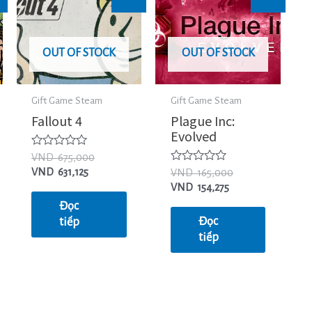
OUT OF STOCK
OUT OF STOCK
Gift Game Steam
Gift Game Steam
Fallout 4
Plague Inc:
Evolved
Được
VND
675,000
xếp
Được
VND
631,125
VND
165,000
hạng
xếp
0
VND
154,275
hạng
5
0
Đọc
sao
5
Đọc
tiếp
sao
tiếp