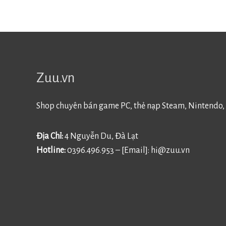
Zuu.vn
Shop chuyên bán game PC, thẻ nạp Steam, Nintendo, 
Địa Chỉ:
4 Nguyễn Du, Đà Lạt
Hotline:
0396.496.953 – [Email]:
hi@zuu.vn