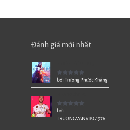
Đánh giá mới nhất
Battlefield V - BF5
Được xếp
bởi Trương Phước Kháng
hạng
5
5
sao
FIFA 20 cho PC
Được xếp
bởi
hạng
5
5
TRUONGVANVIKG1976
sao