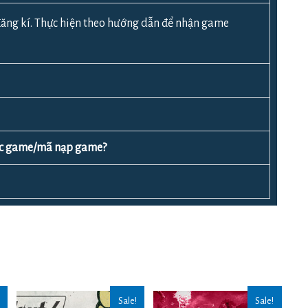
ăng kí. Thực hiện theo hướng dẫn để nhận game
ược game/mã nạp game?
Sale!
Sale!