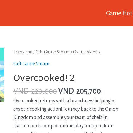
Game Hot
Trang chủ
/
Gift Game Steam
/ Overcooked! 2
Gift Game Steam
Overcooked! 2
VND
220,000
VND
205,700
Overcooked returns with a brand-new helping of
chaotic cooking action! Journey back to the Onion
Kingdom and assemble your team of chefs in
classic couch co-op or online play for up to four