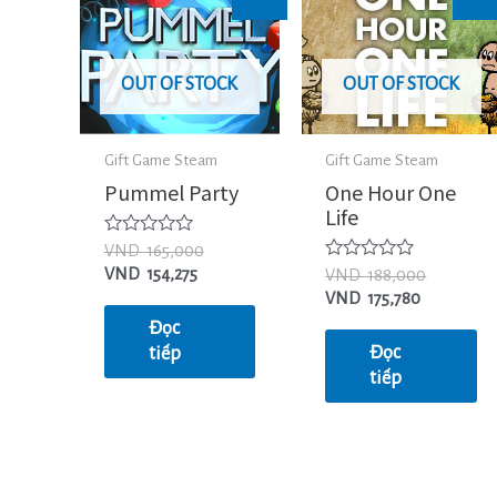
OUT OF STOCK
OUT OF STOCK
Gift Game Steam
Gift Game Steam
Pummel Party
One Hour One
Life
Được
VND
165,000
xếp
Được
VND
154,275
VND
188,000
hạng
xếp
0
VND
175,780
hạng
5
0
Đọc
sao
5
Đọc
tiếp
sao
tiếp