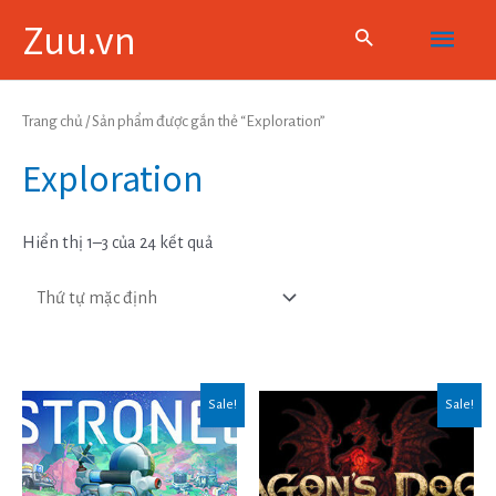
Skip
Main
Zuu.vn
to
content
Menu
Trang chủ
/ Sản phẩm được gắn thẻ “Exploration”
Exploration
Hiển thị 1–3 của 24 kết quả
Sale!
Sale!