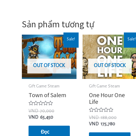
Sản phẩm tương tự
Sale!
Sale!
OUT OF STOCK
OUT OF STOCK
Gift Game Steam
Gift Game Steam
Town of Salem
One Hour One
Life
Được
VND
70,000
xếp
Được
VND
65,450
VND
188,000
hạng
xếp
0
VND
175,780
hạng
5
0
Đọc
sao
5