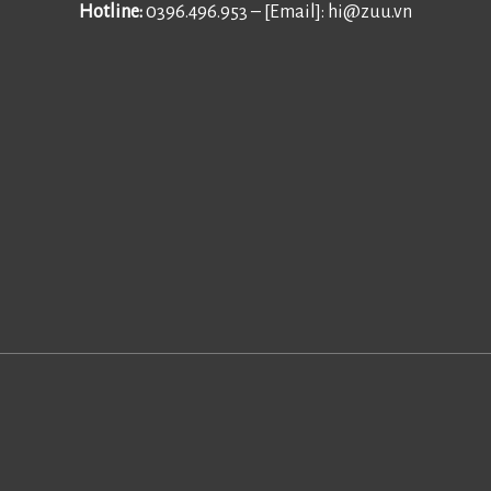
Hotline:
0396.496.953 – [Email]:
hi@zuu.vn