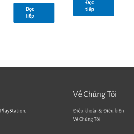
0
Đọc
sao
5
Đọc
tiếp
sao
tiếp
Về Chúng Tôi
PlayStation.
Điều khoản & Điều kiện
Về Chúng Tôi