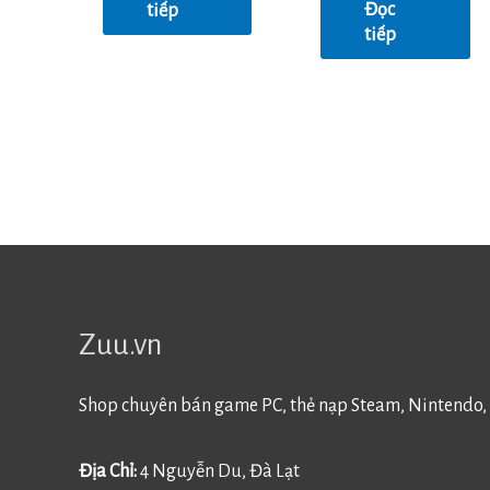
Đọc
tiếp
sao
tiếp
Zuu.vn
Shop chuyên bán game PC, thẻ nạp Steam, Nintendo, 
Địa Chỉ:
4 Nguyễn Du, Đà Lạt