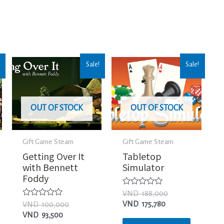
Sale!
Sale!
OUT OF STOCK
OUT OF STOCK
Gift Game Steam
Gift Game Steam
Getting Over It
Tabletop
with Bennett
Simulator
Foddy
Được
VND
188,000
xếp
Được
VND
175,780
VND
100,000
hạng
xếp
VND
93,500
0
hạng
5