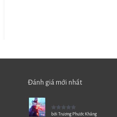
Đánh giá mới nhất
Battlefield V - BF5
Được xếp
bởi Trương Phước Kháng