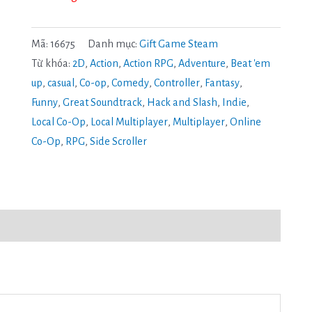
Mã:
16675
Danh mục:
Gift Game Steam
Từ khóa:
2D
,
Action
,
Action RPG
,
Adventure
,
Beat 'em
up
,
casual
,
Co-op
,
Comedy
,
Controller
,
Fantasy
,
Funny
,
Great Soundtrack
,
Hack and Slash
,
Indie
,
Local Co-Op
,
Local Multiplayer
,
Multiplayer
,
Online
Co-Op
,
RPG
,
Side Scroller