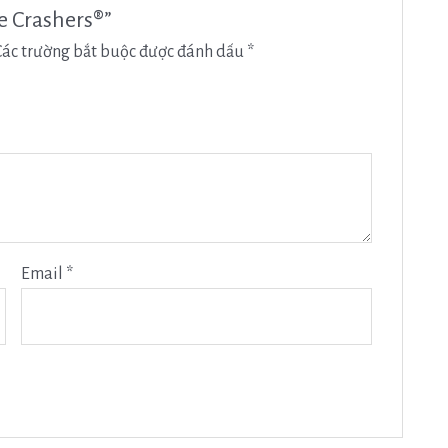
le Crashers®”
Các trường bắt buộc được đánh dấu
*
Email
*