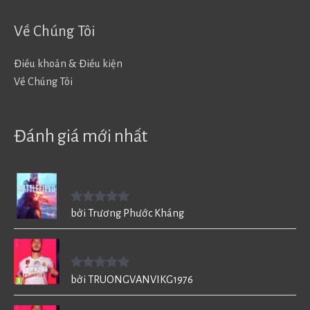
Về Chúng Tôi
Điều khoản & Điều kiện
Về Chúng Tôi
Đánh giá mới nhất
Battlefield V - BF5
Được xếp
bởi Trương Phước Kháng
hạng
5
5
sao
FIFA 20 cho PC
Được xếp
bởi TRUONGVANVIKG1976
hạng
5
5
sao