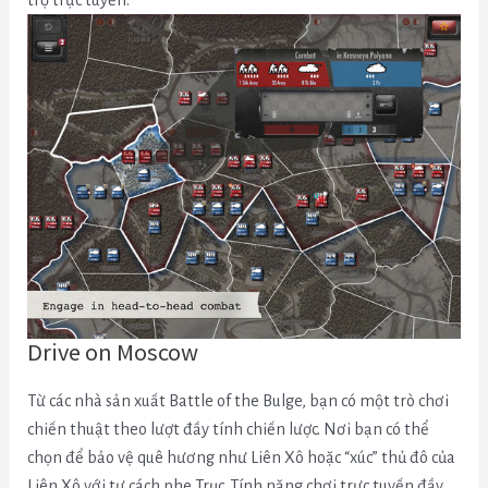
Drive on Moscow
Từ các nhà sản xuất Battle of the Bulge, bạn có một trò chơi
chiến thuật theo lượt đầy tính chiến lược. Nơi bạn có thể
chọn để bảo vệ quê hương như Liên Xô hoặc “xúc” thủ đô của
Liên Xô với tư cách phe Trục.
Tính năng chơi trực tuyến đầy