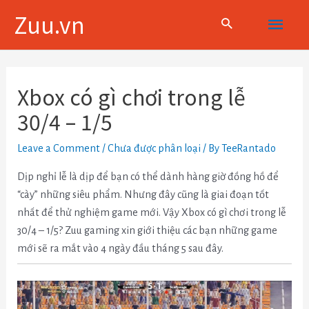
Skip
Main
Zuu.vn
to
content
Menu
Điều
hướng
Xbox có gì chơi trong lễ
bài
30/4 – 1/5
viết
Leave a Comment
/
Chưa được phân loại
/ By
TeeRantado
Dịp nghỉ lễ là dịp để bạn có thể dành hàng giờ đồng hồ để
“cày” những siêu phẩm. Nhưng đây cũng là giai đoạn tốt
nhất để thử nghiệm game mới. Vậy Xbox có gì chơi trong lễ
30/4 – 1/5? Zuu gaming xin giới thiệu các bạn những game
mới sẽ ra mắt vào 4 ngày đầu tháng 5 sau đây.