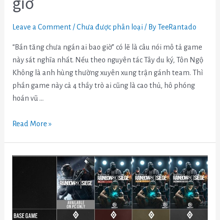
giờ
Leave a Comment
/
Chưa được phân loại
/ By
TeeRantado
“Bần tăng chưa ngán ai bao giờ” có lẽ là câu nói mô tả game
này sát nghĩa nhất. Nếu theo nguyên tác Tây du ký, Tôn Ngộ
Không là anh hùng thường xuyên xung trận gánh team. Thì
phần game này cả 4 thầy trò ai cũng là cao thủ, hô phóng
hoán vũ …
Read More »
Những
thay
đổi
Rainbow
Six: