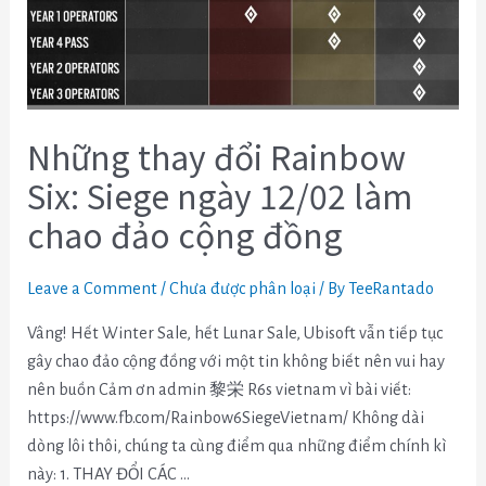
Siege
ngày
12/02
làm
chao
Những thay đổi Rainbow
đảo
cộng
Six: Siege ngày 12/02 làm
đồng
chao đảo cộng đồng
Leave a Comment
/
Chưa được phân loại
/ By
TeeRantado
Vâng! Hết Winter Sale, hết Lunar Sale, Ubisoft vẫn tiếp tục
gây chao đảo cộng đồng với một tin không biết nên vui hay
nên buồn Cảm ơn admin 黎栄 R6s vietnam vì bài viết:
https://www.fb.com/Rainbow6SiegeVietnam/ Không dài
dòng lôi thôi, chúng ta cùng điểm qua những điểm chính kì
này: 1. THAY ĐỔI CÁC …