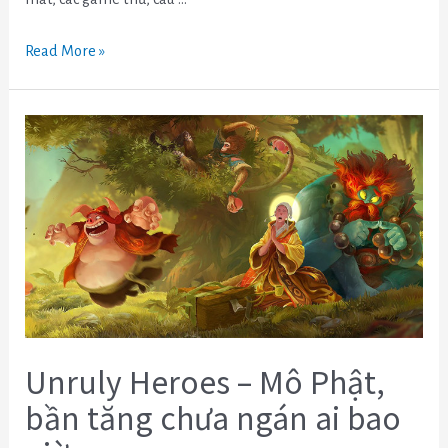
Read More »
Unruly
Heroes
–
Mô
Phật,
bần
tăng
chưa
ngán
ai
Unruly Heroes – Mô Phật,
bao
bần tăng chưa ngán ai bao
giờ