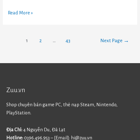
Read More »
1
2
…
43
Next Page
→
Zuu.vn
Shop chuyên bán game PC, thẻ nạp Steam, Nintendo,
PlayStation.
Địa Chỉ:
4 Nguyễn Du, Đà Lạt
Hotline:
0396.496.953 – [Email]:
hi@zuu.vn