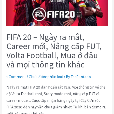
mắt,
Career
mới,
Nâng
cấp
FIFA 20 – Ngày ra mắt,
FUT,
Career mới, Nâng cấp FUT,
Volta
Volta Football, Mua ở đâu
Football,
Mua
và mọi thông tin khác
ở
đâu
1 Comment
/
Chưa được phân loại
/ By
TeeRantado
và
mọi
Ngày ra mắt FIFA 20 đang đến rất gần. Mọi thông tin về chế
thông
độ Volta Football mới, Story mode mới, nâng cấp FUT và
tin
career mode … được cập nhận hàng ngày tại đây Cơn sốt
khác
FIFA 2020 đến nay vẫn chưa giảm nhiệt. Từ khi bản demo ra
mắt, các game thủ, cầu …