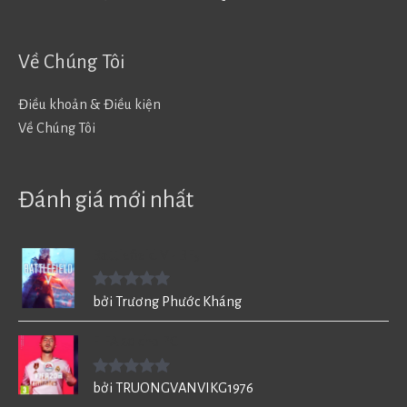
Về Chúng Tôi
Điều khoản & Điều kiện
Về Chúng Tôi
Đánh giá mới nhất
Battlefield V - BF5
Được xếp
bởi Trương Phước Kháng
hạng
5
5
sao
FIFA 20 cho PC
Được xếp
bởi TRUONGVANVIKG1976
hạng
5
5