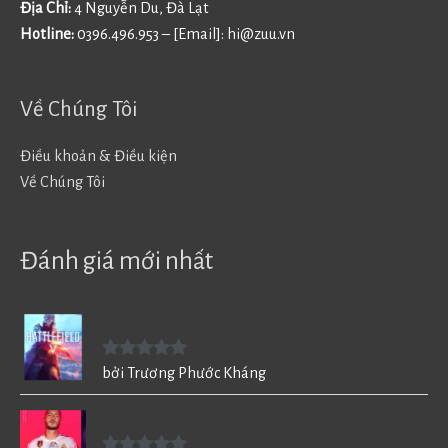
Địa Chỉ:
4 Nguyễn Du, Đà Lạt
Hotline:
0396.496.953 – [Email]:
hi@zuu.vn
Về Chúng Tôi
Điều khoản & Điều kiện
Về Chúng Tôi
Đánh giá mới nhất
Battlefield V - BF5
Được xếp
bởi Trương Phước Kháng
hạng
5
5
sao
FIFA 20 cho PC