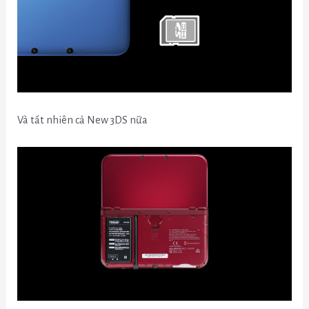
Và tất nhiên cả New 3DS nữa