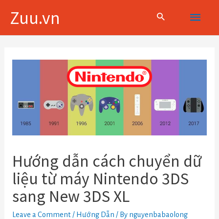
Skip
Main
Zuu.vn
to
content
Menu
Điều
hướng
bài
viết
Hướng dẫn cách chuyển dữ
liệu từ máy Nintendo 3DS
sang New 3DS XL
Leave a Comment
/
Hướng Dẫn
/ By
nguyenbabaolong