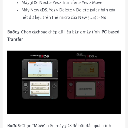
Máy 3DS: Next > Yes> Transfer > Yes > Move
Máy New 3DS: Yes > Delete > Delete (xác nhận xóa
hết dữ liệu trên thẻ micro của New 3DS) > No
Bước 5:
Chọn cách sao chép dữ liệu bằng máy tính:
PC-based
Transfer
Bước 6:
Chọn “
Move
” trên máy 3DS để bắt đầu quá trình