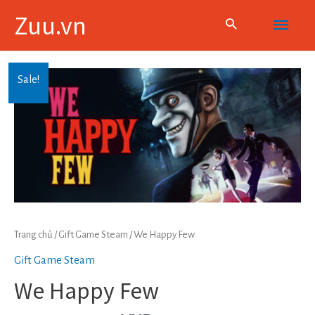
Skip
Main
Zuu.vn
to
content
Menu
Sale!
Trang chủ
/
Gift Game Steam
/ We Happy Few
Gift Game Steam
We Happy Few