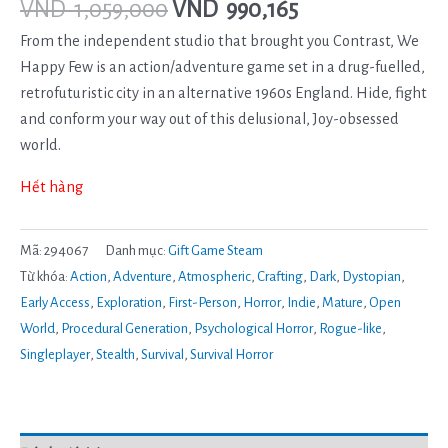
VND
1,059,000
VND
990,165
From the independent studio that brought you Contrast, We
Happy Few is an action/adventure game set in a drug-fuelled,
retrofuturistic city in an alternative 1960s England. Hide, fight
and conform your way out of this delusional, Joy-obsessed
world.
Hết hàng
Mã:
294067
Danh mục:
Gift Game Steam
Từ khóa:
Action
,
Adventure
,
Atmospheric
,
Crafting
,
Dark
,
Dystopian
,
Early Access
,
Exploration
,
First-Person
,
Horror
,
Indie
,
Mature
,
Open
World
,
Procedural Generation
,
Psychological Horror
,
Rogue-like
,
Singleplayer
,
Stealth
,
Survival
,
Survival Horror