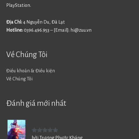
PlayStation.
Địa Chỉ:
4 Nguyễn Du, Đà Lạt
Hotline:
0396.496.953 – [Email]:
hi@zuu.vn
Về Chúng Tôi
Điều khoản & Điều kiện
Về Chúng Tôi
Đánh giá mới nhất
Battlefield V - BF5
Được xếp
bởi Trương Phước Kháng