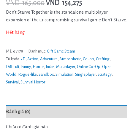
VND
165,000
VND
154,275
Don’t Starve Together is the standalone multiplayer
expansion of the uncompromising survival game Don’t Starve.
Hết hàng
Mã:
68179
Danh mục:
Gift Game Steam
Từ khóa:
2D
,
Action
,
Adventure
,
Atmospheric
,
Co-op
,
Crafting
,
Difficult
,
Funny
,
Horror
,
Indie
,
Multiplayer
,
Online Co-Op
,
Open
World
,
Rogue-like
,
Sandbox
,
Simulation
,
Singleplayer
,
Strategy
,
Survival
,
Survival Horror
Đánh giá (0)
Chưa có đánh giá nào.