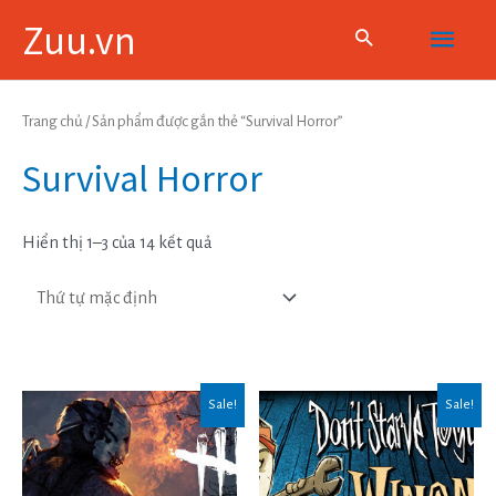
Skip
Main
Zuu.vn
to
content
Menu
Trang chủ
/ Sản phẩm được gắn thẻ “Survival Horror”
Survival Horror
Hiển thị 1–3 của 14 kết quả
Sale!
Sale!