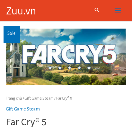
Skip
Main
Zuu.vn
to
content
Menu
Sale!
Trang chủ
/
Gift Game Steam
/ Far Cry® 5
Gift Game Steam
Far Cry® 5