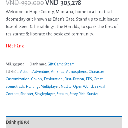
VND
990,000
VND
305,278
Welcome to Hope County, Montana, home to a fanatical
doomsday cult known as Eden’s Gate. Stand up to cult leader
Joseph Seed & his siblings, the Heralds, to spark the fires of
resistance & liberate the besieged community.
Hết hàng
Mã:
252904
Danh mục:
Gift Game Steam
Từ khóa:
Action
,
Adventure
,
America
,
Atmospheric
,
Character
Customization
,
Co-op
,
Exploration
,
First-Person
,
FPS
,
Great
Soundtrack
,
Hunting
,
Multiplayer
,
Nudity
,
Open World
,
Sexual
Content
,
Shooter
,
Singleplayer
,
Stealth
,
Story Rich
,
Survival
Đánh giá (0)