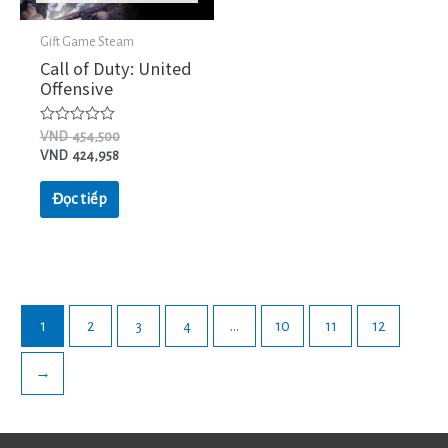
Gift Game Steam
Call of Duty: United
Offensive
Được
VND
454,500
xếp
VND
424,958
hạng
0
5
Đọc tiếp
sao
1
2
3
4
…
10
11
12
→