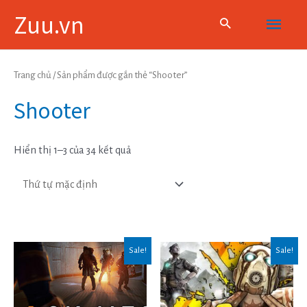
Skip
Main
Zuu.vn
to
content
Menu
Trang chủ
/ Sản phẩm được gắn thẻ “Shooter”
Shooter
Hiển thị 1–3 của 34 kết quả
Sale!
Sale!