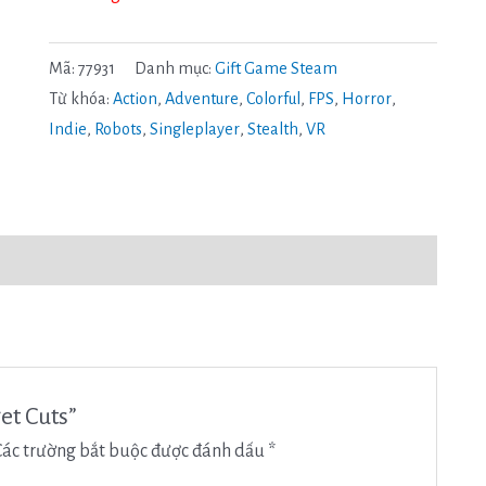
Mã:
77931
Danh mục:
Gift Game Steam
Từ khóa:
Action
,
Adventure
,
Colorful
,
FPS
,
Horror
,
Indie
,
Robots
,
Singleplayer
,
Stealth
,
VR
et Cuts”
Các trường bắt buộc được đánh dấu
*