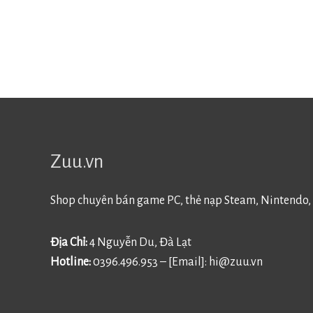
Zuu.vn
Shop chuyên bán game PC, thẻ nạp Steam, Nintendo, 
Địa Chỉ:
4 Nguyễn Du, Đà Lạt
Hotline:
0396.496.953 – [Email]:
hi@zuu.vn