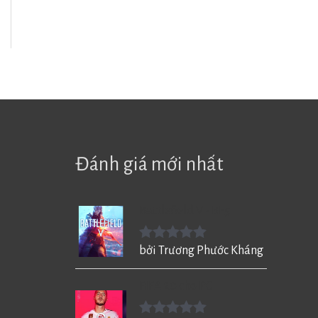
Đánh giá mới nhất
Battlefield V - BF5
Được xếp
bởi Trương Phước Kháng
hạng
5
5
sao
FIFA 20 cho PC