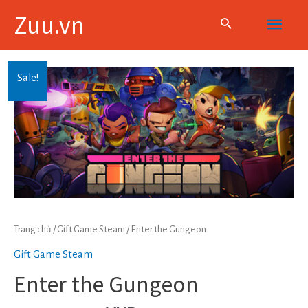
Skip
Main
Zuu.vn
to
content
Menu
Sale!
Trang chủ
/
Gift Game Steam
/ Enter the Gungeon
Gift Game Steam
Enter the Gungeon