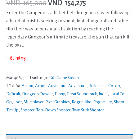
VND
165,000
VND
154,275
Enter the Gungeon is a bullet hell dungeon crawler following
a band of misfits seeking to shoot, loot, dodge roll and table-
flip their way to personal absolution by reaching the
legendary Gungeon’s ultimate treasure: the gun that can kill
the past.
Hết hàng
Mã:
46873
Danh mục:
Gift Game Steam
Từ khóa:
Action
,
Action-Adventure
,
Adventure
,
Bullet Hell
,
Co-op
,
Difficult
,
Dungeon Crawler
,
Funny
,
Great Soundtrack
,
Indie
,
Local Co-
Op
,
Loot
,
Multiplayer
,
Pixel Graphics
,
Rogue-like
,
Rogue-lite
,
Shoot
'Em Up
,
Shooter
,
Top-Down Shooter
,
Twin Stick Shooter