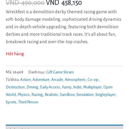
VND
490,000
VND
458,150
Wreckfest is a demolition derby themed racing game with
soft-body damage modeling, sophisticated driving dynamics
and in-depth vehicle upgrading, featuring both demolition
derbies and more traditional track races. It’s all about fun,
breakneck racing and over-the-top crashes.
Hết hàng
Mã:
36468
Danh mục:
Gift Game Steam
Từ khóa:
Action
,
Adventure
,
Arcade
,
Atmospheric
,
Co-op
,
Destruction
,
Driving
,
Early Access
,
Funny
,
Indie
,
Multiplayer
,
Open
World
,
Physics
,
Racing
,
Realistic
,
Sandbox
,
Simulation
,
Singleplayer
,
Sports
,
Third Person