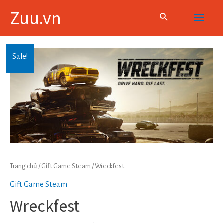
Skip
Main
Zuu.vn
to
content
Menu
Sale!
Trang chủ
/
Gift Game Steam
/ Wreckfest
Gift Game Steam
Wreckfest