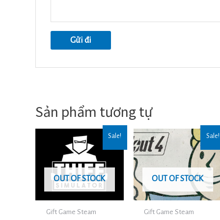
Sản phẩm tương tự
Sale!
Sale!
OUT OF STOCK
OUT OF STOCK
Gift Game Steam
Gift Game Steam