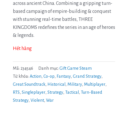
across ancient China. Combining a gripping turn-
based campaign of empire-building & conquest
with stunning real-time battles, THREE
KINGDOMS redefines the series in an age of heroes
& legends.
Hết hàng
Mã:
234546
Danh mục:
Gift Game Steam
Từ khóa:
Action
,
Co-op
,
Fantasy
,
Grand Strategy
,
Great Soundtrack
,
Historical
,
Military
,
Multiplayer
,
RTS
,
Singleplayer
,
Strategy
,
Tactical
,
Turn-Based
Strategy
,
Violent
,
War