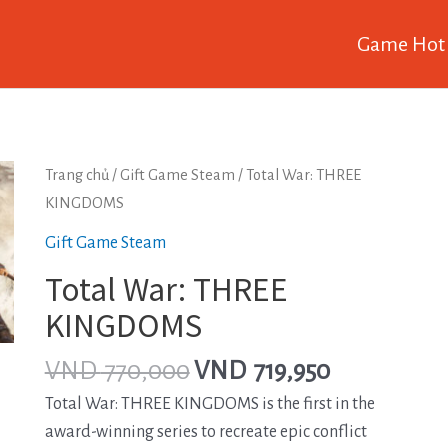
Game Hot
Trang chủ
/
Gift Game Steam
/ Total War: THREE
KINGDOMS
Gift Game Steam
Total War: THREE
KINGDOMS
VND
770,000
VND
719,950
Total War: THREE KINGDOMS is the first in the
award-winning series to recreate epic conflict