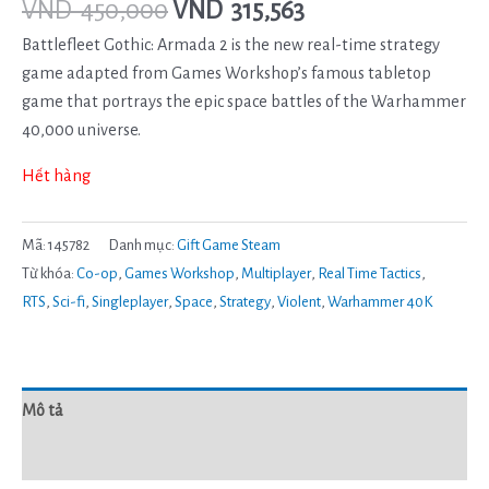
VND
450,000
VND
315,563
Battlefleet Gothic: Armada 2 is the new real-time strategy
game adapted from Games Workshop’s famous tabletop
game that portrays the epic space battles of the Warhammer
40,000 universe.
Hết hàng
Mã:
145782
Danh mục:
Gift Game Steam
Từ khóa:
Co-op
,
Games Workshop
,
Multiplayer
,
Real Time Tactics
,
RTS
,
Sci-fi
,
Singleplayer
,
Space
,
Strategy
,
Violent
,
Warhammer 40K
Mô tả
Đánh giá (0)