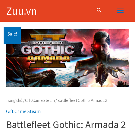
Skip
Main
Zuu.vn
to
content
Menu
Sale!
Trang chủ
/
Gift Game Steam
/ Battlefleet Gothic: Armada 2
Gift Game Steam
Battlefleet Gothic: Armada 2