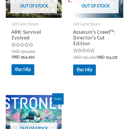
OUT OF STOCK
OUT OF STOCK
Gift Game Steam
Gift Game Steam
ARK: Survival
Assassin’s Creed™:
Evolved
Director’s Cut
Edition
Được
VND
390,000
xếp
Được
VND
364,650
VND
165,000
VND
154,275
hạng
xếp
0
hạng
5
0
Đọc tiếp
Đọc tiếp
sao
5
sao
Sale!
OUT OF STOCK