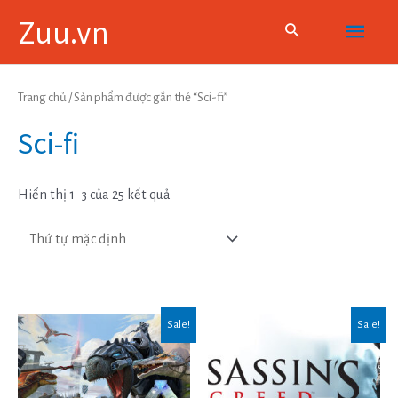
Skip
Main
Zuu.vn
to
content
Menu
Trang chủ
/ Sản phẩm được gắn thẻ “Sci-fi”
Sci-fi
Hiển thị 1–3 của 25 kết quả
Sale!
Sale!