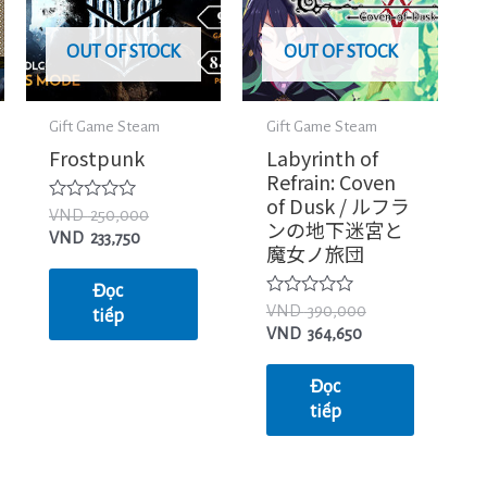
OUT OF STOCK
OUT OF STOCK
Gift Game Steam
Gift Game Steam
Frostpunk
Labyrinth of
Refrain: Coven
of Dusk / ルフラ
Được
VND
250,000
ンの地下迷宮と
xếp
VND
233,750
hạng
魔女ノ旅団
0
5
Đọc
sao
Được
VND
390,000
tiếp
xếp
VND
364,650
hạng
0
5
Đọc
sao
tiếp