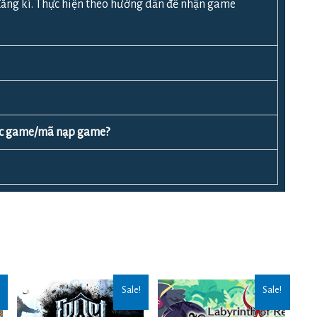
ăng kí. Thực hiện theo hướng dẫn để nhận game
ược game/mã nạp game?
Sale!
Sale!