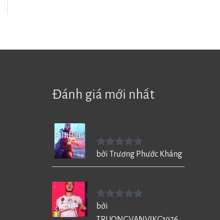
Đánh giá mới nhất
Battlefield V - BF5
Được xếp
bởi Trương Phước Kháng
hạng
5
5
sao
FIFA 20 cho PC
Được xếp
bởi
hạng
5
5
TRUONGVANVIKG1976