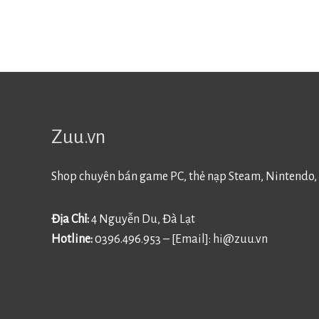
Zuu.vn
Shop chuyên bán game PC, thẻ nạp Steam, Nintendo, 
Địa Chỉ:
4 Nguyễn Du, Đà Lạt
Hotline:
0396.496.953 – [Email]:
hi@zuu.vn