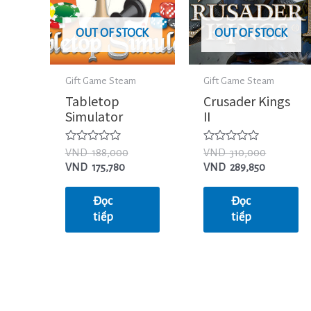
OUT OF STOCK
OUT OF STOCK
Gift Game Steam
Gift Game Steam
Tabletop
Crusader Kings
Simulator
II
Được
Được
VND
188,000
VND
310,000
xếp
xếp
VND
175,780
VND
289,850
hạng
hạng
0
0
5
5
Đọc
Đọc
sao
sao
tiếp
tiếp