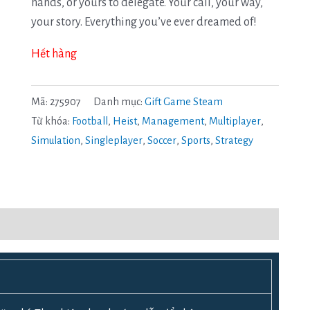
hands, or yours to delegate. Your call, your way,
your story. Everything you’ve ever dreamed of!
Hết hàng
Mã:
275907
Danh mục:
Gift Game Steam
Từ khóa:
Football
,
Heist
,
Management
,
Multiplayer
,
Simulation
,
Singleplayer
,
Soccer
,
Sports
,
Strategy