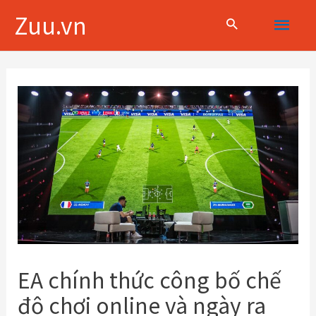
Skip
Main
Zuu.vn
to
content
Menu
Điều
hướng
bài
viết
EA chính thức công bố chế
độ chơi online và ngày ra