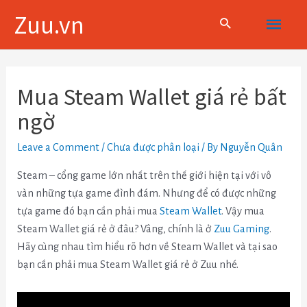
Skip
Main
Zuu.vn
to
content
Menu
Điều
hướng
Mua Steam Wallet giá rẻ bất
bài
ngờ
viết
Leave a Comment
/
Chưa được phân loại
/ By
Nguyễn Quân
Steam – cổng game lớn nhất trên thế giới hiện tại với vô
vàn những tựa game đình đám. Nhưng để có được những
tựa game đó bạn cần phải mua
Steam Wallet
. Vậy mua
Steam Wallet giá rẻ ở đâu? Vâng, chính là ở
Zuu Gaming
.
Hãy cùng nhau tìm hiểu rõ hơn về Steam Wallet và tại sao
bạn cần phải mua Steam Wallet giá rẻ ở Zuu nhé.