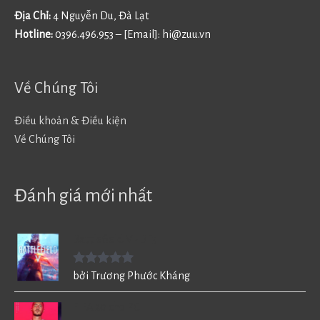
Địa Chỉ:
4 Nguyễn Du, Đà Lạt
Hotline:
0396.496.953 – [Email]:
hi@zuu.vn
Về Chúng Tôi
Điều khoản & Điều kiện
Về Chúng Tôi
Đánh giá mới nhất
Battlefield V - BF5
Được xếp
bởi Trương Phước Kháng
hạng
5
5
sao
FIFA 20 cho PC