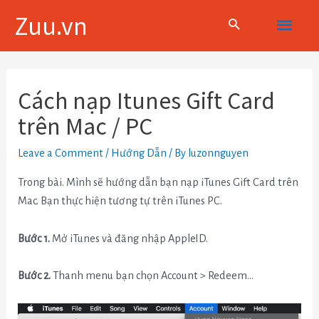
Skip
Main
Zuu.vn
to
content
Menu
Điều
hướng
Cách nạp Itunes Gift Card
bài
trên Mac / PC
viết
Leave a Comment
/
Hướng Dẫn
/ By
luzonnguyen
Trong bài. Mình sẽ hướng dẫn bạn nạp iTunes Gift Card trên
Mac. Bạn thực hiện tương tự trên iTunes PC.
Bước 1.
Mở iTunes và đăng nhập AppleID.
Bước 2.
Thanh menu bạn chọn Account > Redeem…