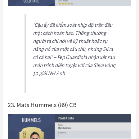
“Cậu ấy đã kiểm soát nhịp độ trận đấu
một cách hoàn hảo. Thông thường
người ta chỉ nói về kỹ thuật hoặc sự
năng nổ của một cầu thủ, nhưng Silva
có cả hai” – Pep Guardiola nhận xét sau
màn trình diễn tuyệt vời của Silva vòng
30 giải NH Anh
23. Mats Hummels (89) CB