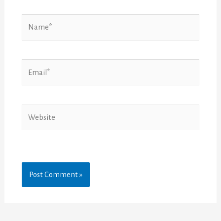
Name*
Email*
Website