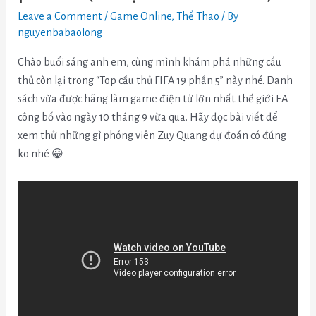
Leave a Comment
/
Game Online
,
Thể Thao
/ By
nguyenbabaolong
Chào buổi sáng anh em, cùng mình khám phá những cầu
thủ còn lại trong “Top cầu thủ FIFA 19 phần 5” này nhé. Danh
sách vừa được hãng làm game điện tử lớn nhất thế giới EA
công bố vào ngày 10 tháng 9 vừa qua. Hãy đọc bài viết để
xem thử những gì phóng viên Zuy Quang dự đoán có đúng
ko nhé 😀