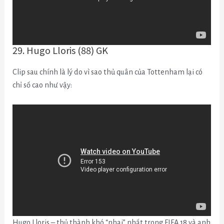
29. Hugo Lloris (88) GK
Clip sau chính là lý do vì sao thủ quân của Tottenham lại có
chỉ số cao như vậy:
Hugo Lloris – thủ thành khó “nhai” nhất trong FIFA 18 và anh