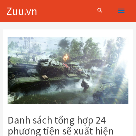
Skip
Main
Zuu.vn
to
content
Menu
Điều
hướng
bài
viết
Danh sách tổng hợp 24
phương tiện sẽ xuất hiện