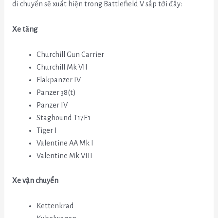
di chuyển sẽ xuất hiện trong Battlefield V sắp tới đây:
Xe tăng
Churchill Gun Carrier
Churchill Mk VII
Flakpanzer IV
Panzer 38(t)
Panzer IV
Staghound T17E1
Tiger I
Valentine AA Mk I
Valentine Mk VIII
Xe vận chuyển
Kettenkrad