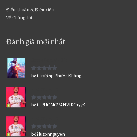
Điều khoản & Điều kiện
Về Chúng Tôi
Đánh giá mới nhất
Battlefield V - BF5
Được xếp
bởi Trương Phước Kháng
hạng
5
5
sao
FIFA 20 cho PC
Được xếp
bởi TRUONGVANVIKG1976
hạng
5
5
sao
FIFA 20 cho PC
Được xếp
bởi luzonnguyen