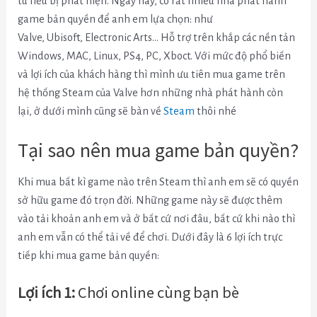
tù nếu bị phát hiện. Ngày nay, có rất nhiều nhà phát hành
game bản quyền để anh em lựa chọn: như
Valve, Ubisoft, Electronic Arts… Hỗ trợ trên khắp các nền tản
Windows, MAC, Linux, PS4, PC, Xboct. Với mức độ phổ biến
và lợi ích của khách hàng thì mình ưu tiên mua game trên
hệ thống Steam của Valve hơn những nhà phát hành còn
lại, ở dưới mình cũng sẽ bàn về
Steam
thôi nhé
Tại sao nên mua game bản quyền?
Khi mua bất kì game nào trên Steam thì anh em sẽ có quyền
sở hữu game đó trọn đời. Những game này sẽ được thêm
vào tải khoản anh em và ở bất cứ nơi đâu, bất cứ khi nào thì
anh em vẫn có thể tải về để chơi. Dưới đây là 6 lợi ích trực
tiếp khi mua game bản quyền:
Lợi ích 1:
Chơi online cùng bạn bè