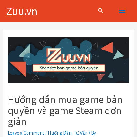
Skip
Main
Zuu.vn
to
content
Menu
Điều
hướng
bài
viết
Hướng dẫn mua game bản
quyền và game Steam đơn
giản
Leave a Comment
/
Hướng Dẫn
,
Tư Vấn
/ By