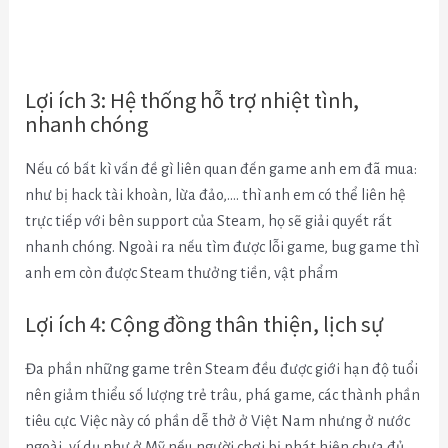
Lợi ích 3: Hệ thống hỗ trợ nhiệt tình,
nhanh chóng
Nếu có bất kì vấn đề gì liên quan đến game anh em đã mua:
như bị hack tài khoàn, lừa đảo,…. thì anh em có thể liên hệ
trực tiếp với bên support của Steam, họ sẽ giải quyết rất
nhanh chóng. Ngoài ra nếu tìm được lỗi game, bug game thì
anh em còn được Steam thưởng tiền, vật phẩm
Lợi ích 4: Cộng đồng thân thiện, lịch sự
Đa phần những game trên Steam đều được giới hạn độ tuổi
nên giảm thiểu số lượng trẻ trâu, phá game, các thành phần
tiêu cực. Việc này có phần dễ thở ở Việt Nam nhưng ở nước
ngoài, ví dụ như ở Mỹ nếu người chơi bị phát hiện chưa đủ