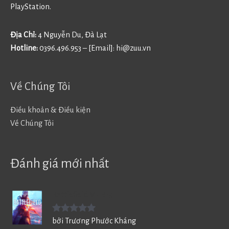
PlayStation.
Địa Chỉ:
4 Nguyễn Du, Đà Lạt
Hotline:
0396.496.953 – [Email]:
hi@zuu.vn
Về Chúng Tôi
Điều khoản & Điều kiện
Về Chúng Tôi
Đánh giá mới nhất
Battlefield V - BF5
Được xếp
bởi Trương Phước Kháng
hạng
5
5