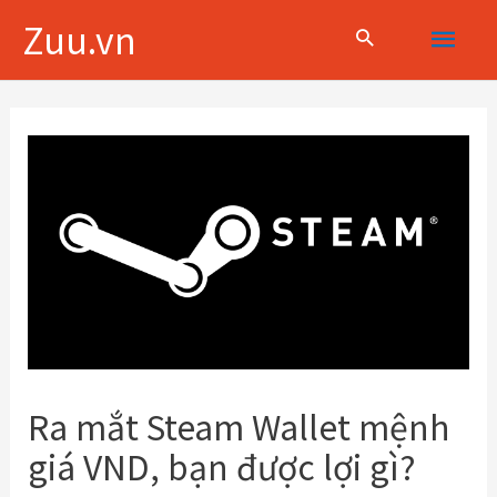
Skip
Main
Zuu.vn
to
content
Menu
Điều
hướng
bài
viết
Ra mắt Steam Wallet mệnh
giá VND, bạn được lợi gì?