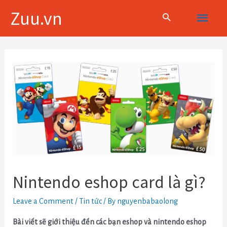
Skip
Main
Zuu.vn
to
content
Menu
Điều
hướng
bài
viết
Nintendo eshop card là gì?
Leave a Comment
/
Tin tức
/ By
nguyenbabaolong
Bài viết sẽ giới thiệu đến các bạn eshop và nintendo eshop