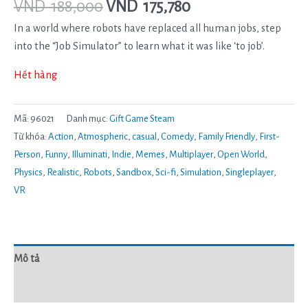
VND
188,000
VND
175,780
In a world where robots have replaced all human jobs, step
into the “Job Simulator” to learn what it was like ‘to job’.
Hết hàng
Mã:
96021
Danh mục:
Gift Game Steam
Từ khóa:
Action
,
Atmospheric
,
casual
,
Comedy
,
Family Friendly
,
First-
Person
,
Funny
,
Illuminati
,
Indie
,
Memes
,
Multiplayer
,
Open World
,
Physics
,
Realistic
,
Robots
,
Sandbox
,
Sci-fi
,
Simulation
,
Singleplayer
,
VR
Mô tả
Đánh giá (0)