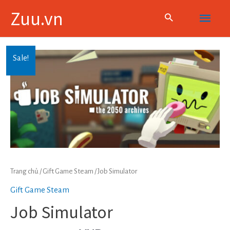
Skip
Main
Zuu.vn
to
content
Menu
Sale!
Trang chủ
/
Gift Game Steam
/ Job Simulator
Gift Game Steam
Job Simulator