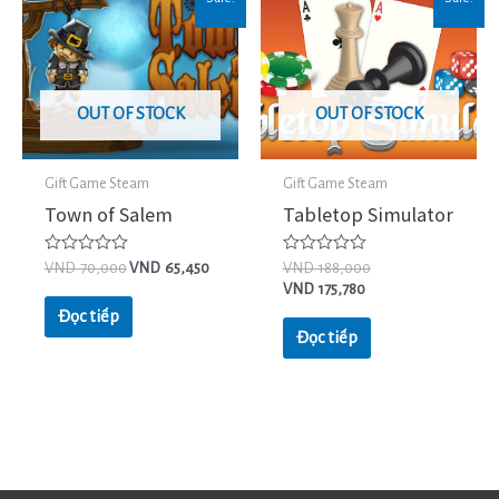
OUT OF STOCK
OUT OF STOCK
Gift Game Steam
Gift Game Steam
Town of Salem
Tabletop Simulator
Được
Được
VND
70,000
VND
65,450
VND
188,000
xếp
xếp
VND
175,780
hạng
hạng
0
0
Đọc tiếp
5
5
Đọc tiếp
sao
sao