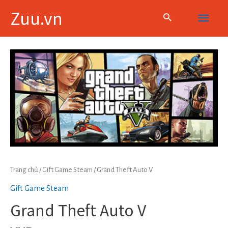
Skip
Main
Zuu.vn
to
content
Menu
Trang chủ
/
Gift Game Steam
/ Grand Theft Auto V
Gift Game Steam
Grand Theft Auto V