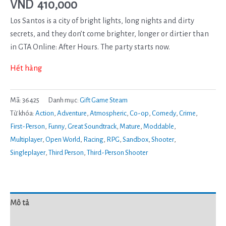
VND
410,000
Los Santos is a city of bright lights, long nights and dirty
secrets, and they don’t come brighter, longer or dirtier than
in GTA Online: After Hours. The party starts now.
Hết hàng
Mã:
36425
Danh mục:
Gift Game Steam
Từ khóa:
Action
,
Adventure
,
Atmospheric
,
Co-op
,
Comedy
,
Crime
,
First-Person
,
Funny
,
Great Soundtrack
,
Mature
,
Moddable
,
Multiplayer
,
Open World
,
Racing
,
RPG
,
Sandbox
,
Shooter
,
Singleplayer
,
Third Person
,
Third-Person Shooter
Mô tả
Đánh giá (0)