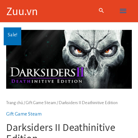
Skip
Main
Zuu.vn
to
content
Menu
Sale!
Trang chủ
/
Gift Game Steam
/ Darksiders II Deathinitive Edition
Gift Game Steam
Darksiders II Deathinitive