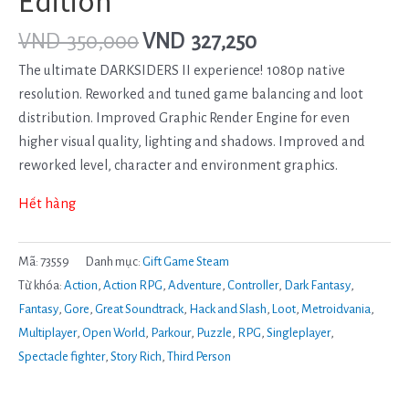
Edition
VND
350,000
VND
327,250
The ultimate DARKSIDERS II experience! 1080p native
resolution. Reworked and tuned game balancing and loot
distribution. Improved Graphic Render Engine for even
higher visual quality, lighting and shadows. Improved and
reworked level, character and environment graphics.
Hết hàng
Mã:
73559
Danh mục:
Gift Game Steam
Từ khóa:
Action
,
Action RPG
,
Adventure
,
Controller
,
Dark Fantasy
,
Fantasy
,
Gore
,
Great Soundtrack
,
Hack and Slash
,
Loot
,
Metroidvania
,
Multiplayer
,
Open World
,
Parkour
,
Puzzle
,
RPG
,
Singleplayer
,
Spectacle fighter
,
Story Rich
,
Third Person