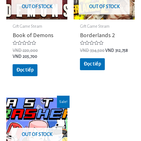
OUT OF STOCK
OUT OF STOCK
Gift Game Steam
Gift Game Steam
Book of Demons
Borderlands 2
Được
Được
VND
220,000
VND
334,500
VND
312,758
xếp
xếp
VND
205,700
hạng
hạng
0
0
Đọc tiếp
5
5
Đọc tiếp
sao
sao
Sale!
OUT OF STOCK