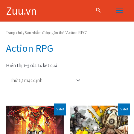
Skip
Main
Zuu.vn
to
content
Menu
Trang chủ
/ Sản phẩm được gắn thẻ “Action RPG”
Action RPG
Hiển thị 1–3 của 14 kết quả
Sale!
Sale!