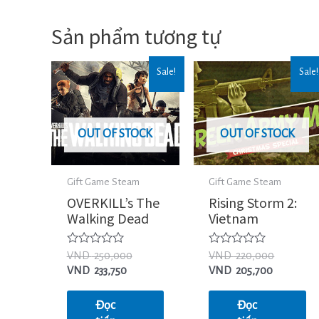
Sản phẩm tương tự
Sale!
Sale!
OUT OF STOCK
OUT OF STOCK
Gift Game Steam
Gift Game Steam
OVERKILL’s The
Rising Storm 2:
Walking Dead
Vietnam
Được
Được
VND
250,000
VND
220,000
xếp
xếp
VND
233,750
VND
205,700
hạng
hạng
0
0
5
5
Đọc
Đọc
sao
sao