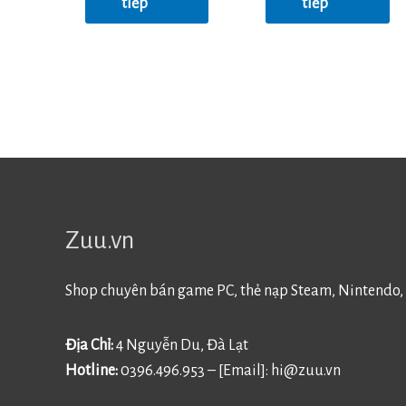
tiếp
tiếp
Zuu.vn
Shop chuyên bán game PC, thẻ nạp Steam, Nintendo, 
Địa Chỉ:
4 Nguyễn Du, Đà Lạt
Hotline:
0396.496.953 – [Email]:
hi@zuu.vn