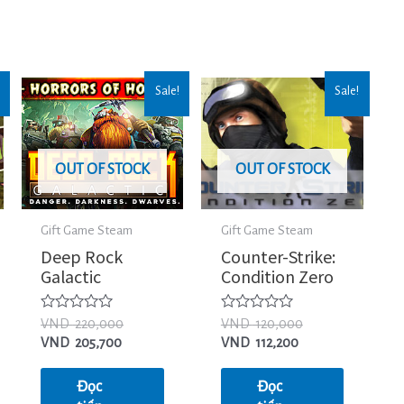
Sale!
Sale!
OUT OF STOCK
OUT OF STOCK
Gift Game Steam
Gift Game Steam
Deep Rock
Counter-Strike:
Galactic
Condition Zero
Được
Được
VND
220,000
VND
120,000
xếp
xếp
VND
205,700
VND
112,200
hạng
hạng
0
0
5
5
Đọc
Đọc
sao
sao