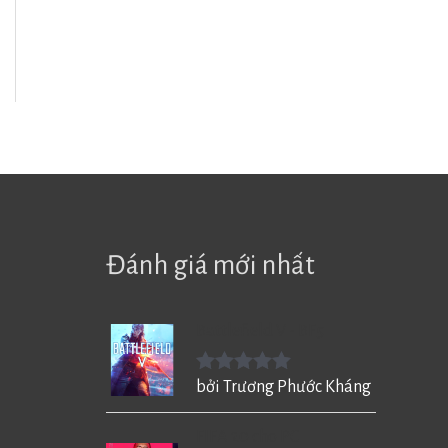
Đánh giá mới nhất
Battlefield V - BF5
Được xếp
bởi Trương Phước Kháng
hạng
5
5
sao
FIFA 20 cho PC