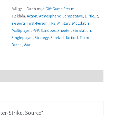
Mã:
37
Danh mục:
Gift Game Steam
Từ khóa:
Action
,
Atmospheric
,
Competitive
,
Difficult
,
e-sports
,
First-Person
,
FPS
,
Military
,
Moddable
,
Multiplayer
,
PvP
,
Sandbox
,
Shooter
,
Simulation
,
Singleplayer
,
Strategy
,
Survival
,
Tactical
,
Team-
Based
,
War
ter-Strike: Source”