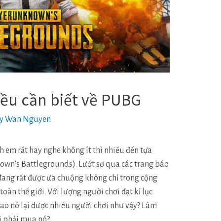
iều cần biết về PUBG
By
Wan Nguyen
h em rất hay nghe không ít thì nhiều đến tựa
wn’s Battlegrounds). Lướt sơ qua các trang báo
 đang rất được ưa chuộng không chỉ trong cộng
àn thế giới. Với lượng người chơi đạt kỉ lục
sao nó lại được nhiều người chơi như vậy? Làm
ại phải mua nó?