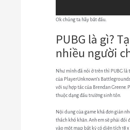
Ok chúng ta hãy bắt đầu.
PUBG là gì? Tạ
nhiều người c
Như mình đã nói ở trên thì PUBG là t
của PlayerUnknown’s Battlegrounds.
với sự hợp tác của Brendan Greene. 
thuộc dạng đấu trường sinh tồn.
Nội dung của game khá đơn giản nhưn
thách khó khăn. Anh em sẽ phải đối đ
vào một map bất kỳ có diện tích 18 