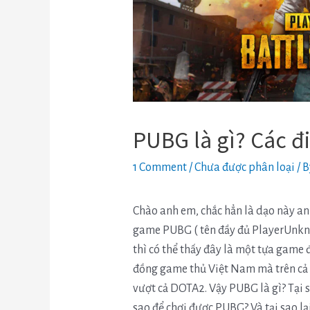
PUBG là gì? Các đ
1 Comment
/
Chưa được phân loại
/ 
Chào anh em, chắc hẳn là dạo này an
game PUBG ( tên đầy đủ PlayerUnkno
thì có thể thấy đây là một tựa game
đồng game thủ Việt Nam mà trên cả to
vượt cả DOTA2. Vậy PUBG là gì? Tại 
sao để chơi được PUBG? Và tại sao l