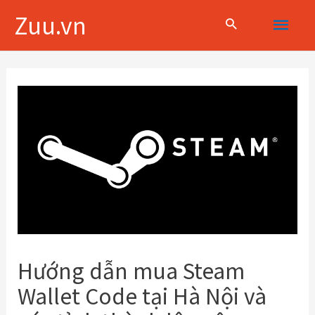
Skip
Main
Zuu.vn
to
content
Menu
Điều
hướng
bài
viết
Hướng dẫn mua Steam
Wallet Code tại Hà Nội và