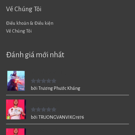
Về Chúng Tôi
Điều khoản & Điều kiện
Về Chúng Tôi
Đánh giá mới nhất
Battlefield V - BF5
Được xếp
bởi Trương Phước Kháng
hạng
5
5
sao
FIFA 20 cho PC
Được xếp
bởi TRUONGVANVIKG1976
hạng
5
5
sao
FIFA 20 cho PC