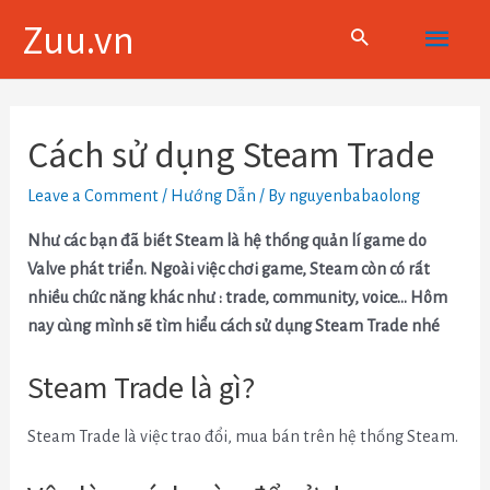
Skip
Main
Zuu.vn
to
content
Menu
Điều
hướng
Cách sử dụng Steam Trade
bài
viết
Leave a Comment
/
Hướng Dẫn
/ By
nguyenbabaolong
Như các bạn đã biết Steam là hệ thống quản lí game do
Valve phát triển. Ngoài việc chơi game, Steam còn có rất
nhiều chức năng khác như : trade, community, voice… Hôm
nay cùng mình sẽ tìm hiểu cách sử dụng Steam Trade nhé
Steam Trade là gì?
Steam Trade là việc trao đổi, mua bán trên hệ thống Steam.