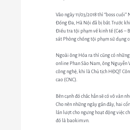
Vào ngày 11/03/2018 thì “boss cuối”
Đống Đa, Hà Nội đã bị bắt. Trước khi
Điều tra tội phạm về kinh tế (C46 – 
sát Phòng chống tội phạm sử dụng c
Ngoài ông Hóa ra thì cũng có những 
online Phan Sào Nam, ông Nguyễn Vă
công nghệ, khi là Chủ tịch HĐQT Cô
cao (CNC).
Bên cạnh đó chắc hẳn sẽ có vô vàn nh
Cho nên những ngày gần đây, hai cổn
lần lượt cho ngưng hoạt động việc c
đó là baokim.vn.