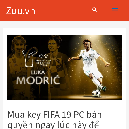
Skip
Main
Zuu.vn
to
content
Menu
Điều
hướng
bài
viết
Mua key FIFA 19 PC bản
quyền ngay lúc này để