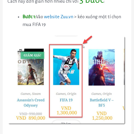
Cách này đơn giản hơn nhiều chỉ với
:
Bước 1:
Vào
website Zuu.vn
> kéo xuống một tí chọn
mua FIFA 19