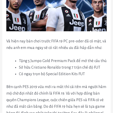
Và hiện nay bản chơi trước FIFA 19 PC pre-oder đã có mặt, và
nếu anh em mua ngay sẽ có rất nhiều ưu đãi hấp dẫn như:
Tặng 5 Jumpo Gold Premium Pack để mở thẻ cầu thủ
Sở hữu Cristiano Ronaldo trong 7 trận chế độ FUT
Có ngay trọn bộ Special Edition Kits FUT
Bên cạnh PES 2019 vừa mới ra mắt thì cái tên mà người hâm
mộ chờ đợi nhất đó chính là FIFA 19. Và với hợp đồng bản
quyền Champions League, cuộc chiến giữa PES và FIFA có vẻ
như đã mất cân bằng. Do đó FIFA 19 hứa hẹn sẽ là tựa game
bóng đá đỉnh cao nhất trên thị trường. Sau đây là những gì