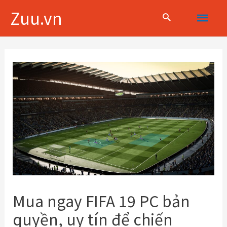
Skip
Main
Zuu.vn
to
content
Menu
Điều
hướng
bài
viết
Mua ngay FIFA 19 PC bản
quyền, uy tín để chiến