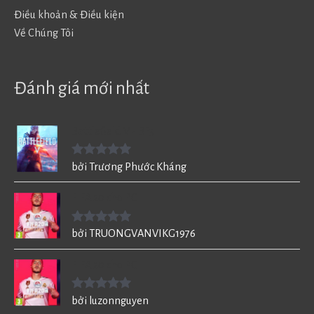
Điều khoản & Điều kiện
Về Chúng Tôi
Đánh giá mới nhất
Battlefield V - BF5
Được xếp
bởi Trương Phước Kháng
hạng
5
5
sao
FIFA 20 cho PC
Được xếp
bởi TRUONGVANVIKG1976
hạng
5
5
sao
FIFA 20 cho PC
Được xếp
bởi luzonnguyen
hạng
5
5