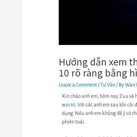
Hướng dẫn xem th
10 rõ ràng bằng h
Leave a Comment
/
Tư Vấn
/ By
Wan 
Xin chào anh em, hôm nay Zuu sẽ 
win 10
. Với các anh em sau khi cài 
dụng. Nếu anh em không để ý có thể
phiên toái.