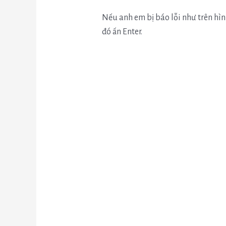
Nếu anh em bị báo lỗi như trên hìn
đó ấn Enter.
P
N
r
e
e
x
v
t
i
o
u
s