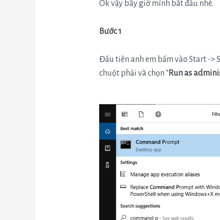
Ok vậy bây giờ mình bắt đầu nhé.
Bước 1
Đầu tiên anh em bấm vào Start -> S
chuột phải và chọn “
Run as admini