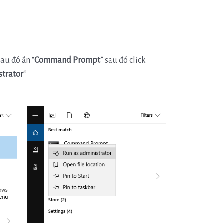
au đó ấn “
Command Prompt
” sau đó click
strator
“