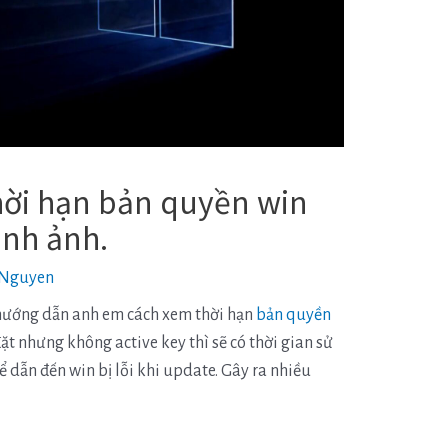
ời hạn bản quyền win
ình ảnh.
Nguyen
hướng dẫn anh em cách xem thời hạn
bản quyền
đặt nhưng không active key thì sẽ có thời gian sử
 dẫn đến win bị lỗi khi update. Gây ra nhiều