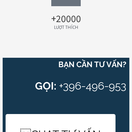
+20000
LƯỢT THÍCH
BẠN CẦN TƯ VẤN?
GỌI:
+396-496-953