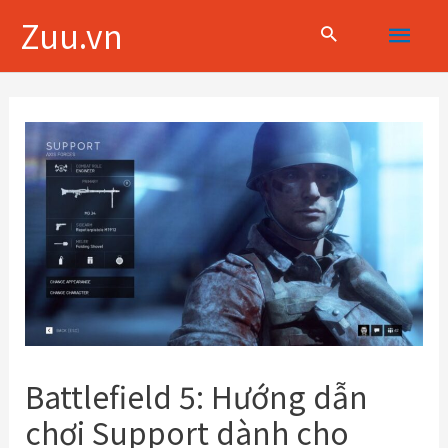
Skip
Main
Zuu.vn
to
content
Menu
Điều
hướng
bài
viết
Battlefield 5: Hướng dẫn
chơi Support dành cho