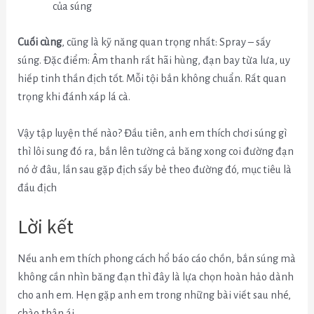
của súng
Cuối cùng
, cũng là kỹ năng quan trọng nhất: Spray – sấy
súng. Đặc điểm: Âm thanh rất hãi hùng, đạn bay từa lưa, uy
hiếp tinh thần địch tốt. Mỗi tội bắn không chuẩn. Rất quan
trọng khi đánh xáp lá cà.
Vậy tập luyện thế nào? Đầu tiên, anh em thích chơi súng gì
thì lôi sung đó ra, bắn lên tường cả băng xong coi đường đạn
nó ở đâu, lần sau gặp địch sấy bẻ theo đường đó, mục tiêu là
đầu địch
Lời kết
Nếu anh em thích phong cách hổ báo cáo chồn, bắn súng mà
không cần nhìn băng đạn thì đây là lựa chọn hoàn hảo dành
cho anh em. Hẹn gặp anh em trong những bài viết sau nhé,
chào thân ái