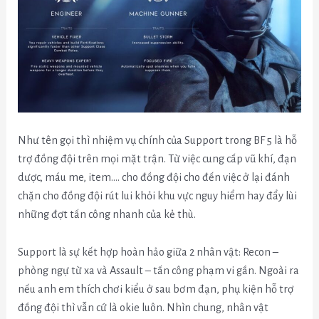
Như tên gọi thì nhiệm vụ chính của Support trong BF 5 là hỗ
trợ đồng đội trên mọi mặt trận. Từ việc cung cấp vũ khí, đạn
dược, máu me, item…. cho đồng đội cho đến việc ở lại đánh
chặn cho đồng đội rút lui khỏi khu vực nguy hiểm hay đẩy lùi
những đợt tấn công nhanh của kẻ thù.
Support là sự kết hợp hoàn hảo giữa 2 nhân vật: Recon –
phòng ngự từ xa và Assault – tấn công phạm vi gần. Ngoài ra
nếu anh em thích chơi kiểu ở sau bơm đạn, phụ kiện hỗ trợ
đồng đội thì vẫn cứ là okie luôn. Nhìn chung, nhân vật