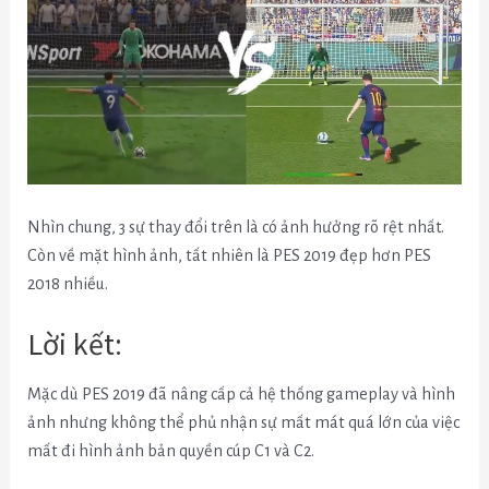
Nhìn chung, 3 sự thay đổi trên là có ảnh hưởng rõ rệt nhất.
Còn về mặt hình ảnh, tất nhiên là PES 2019 đẹp hơn PES
2018 nhiều.
Lời kết:
Mặc dù PES 2019 đã nâng cấp cả hệ thống gameplay và hình
ảnh nhưng không thể phủ nhận sự mất mát quá lớn của việc
mất đi hình ảnh bản quyền cúp C1 và C2.