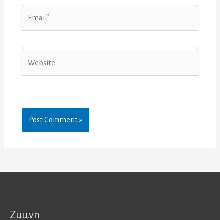
Email*
Website
Zuu.vn