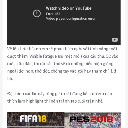
Về lối chơi thì anh em sẽ phải thích nghi với tính năng mới
được thêm: Visible Fatigue (sự mệt mỏi) của cầu thủ. Cứ vào
cuối trận đấu, thì các cầu thủ sẽ có những biểu hiện giống
ngoài đời hơn: thở dốc, chống tay vào gối hay thậm chí là đi
bộ.
Độ chính xác lúc này cũng giảm sút đáng kể, anh em nào
thích làm highlight thì nên tránh 15p cuối trận nhé.