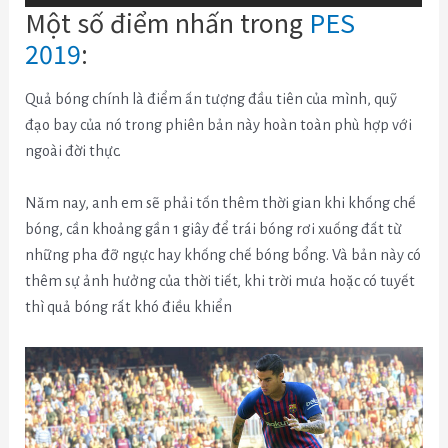
Một số điểm nhấn trong
PES
2019
:
Quả bóng chính là điểm ấn tượng đầu tiên của mình, quỹ
đạo bay của nó trong phiên bản này hoàn toàn phù hợp với
ngoài đời thực.
Năm nay, anh em sẽ phải tốn thêm thời gian khi khống chế
bóng, cần khoảng gần 1 giây để trái bóng rơi xuống đất từ
những pha đỡ ngực hay khống chế bóng bổng. Và bản này có
thêm sự ảnh hưởng của thời tiết, khi trời mưa hoặc có tuyết
thì quả bóng rất khó điều khiển