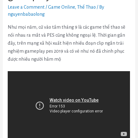
Leave a Comment
/
Game Online
,
Thể Thao
/ By
nguyenbabaolong
Như mọi năm, cứ vào tầm tháng 9 là các game thể thao sẽ
nối nhau ra mắt và PES cũng không ngoại lệ. Thời gian gần
đây, trên mạng xã hội xuất hiện nhiều đoạn clip ngắn trải
nghiệm gameplay pes 2019 và có vẻ như nó đã chinh phục
được nhiều người hâm mộ