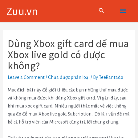
Skip
Main
Zuu.vn
to
content
Menu
Điều
hướng
Dùng Xbox gift card để mua
bài
Xbox live gold có được
viết
không?
Leave a Comment
/
Chưa được phân loại
/ By
TeeRantado
Mục đích bài này để giới thiệu các bạn những thứ mua được
và không mua được khi dùng Xbox gift card. Vì gần đây, sau
khi mua xbox gift card. Nhiều người thắc mắc về việc thông
qua đó để mua Xbox live gold Subcription . Đó là 1 vấn đề mà
kể cả hỗ trợ viên của Microsoft cũng trả lời chung chung.