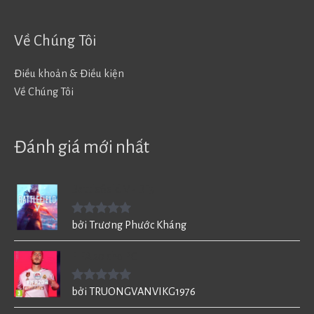
Về Chúng Tôi
Điều khoản & Điều kiện
Về Chúng Tôi
Đánh giá mới nhất
Battlefield V - BF5
Được xếp
bởi Trương Phước Kháng
hạng
5
5
sao
FIFA 20 cho PC
Được xếp
bởi TRUONGVANVIKG1976
hạng
5
5
sao